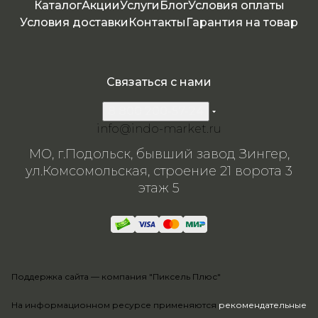
я
Каталог
Акции
Услуги
Блог
Условия оплаты
Условия доставки
Контакты
Гарантия на товар
Связаться с нами
8 800 200-57-24
info@indo-market.ru
МО, г.Подольск, бывший завод Зингер,
ул.Комсомольская, строение 21 ворота 3
этаж 5
Поддержка сайта —
компания "Пиксель Плюс"
На информационном ресурсе применяются
рекомендательные