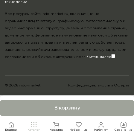
технологии
.
Все ресурсы сайта indo-market.ru, включая (но не
ограничиваясь) текстовую, графическую, фотографическую и
видео информацию, структуру, дизайн и оформление страниц,
доменное имя, фирменное наименование являются объектами
авторского права и прав на интеллектуальную собственность,
защищены российским законодательством и международными
соглашениями об охране авторских прав.
Читать далее
© 2026 indo-market
Конфиденциальность
и
Оферта
В корзину
Главная
Каталог
Корзина
Избранные
Кабинет
Сравнение