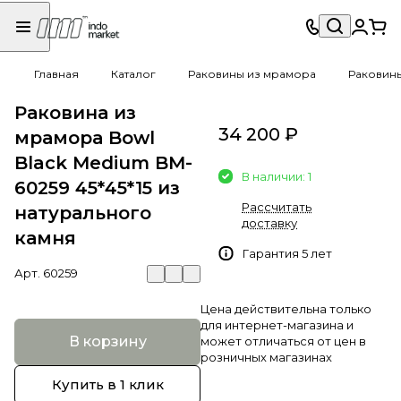
Главная
Каталог
Раковины из мрамора
Раковин
Раковина из
34 200 ₽
мрамора Bowl
Black Medium BM-
В наличии: 1
60259 45*45*15 из
Рассчитать
натурального
доставку
камня
Гарантия 5 лет
Арт.
60259
Цена действительна только
для интернет-магазина и
В корзину
может отличаться от цен в
розничных магазинах
Купить в 1 клик