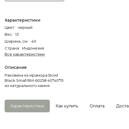
Характеристики
Цвет
:
черный
Вес
:
13
Ширина, см.
:
40
Страна
:
Индонезия
Все характеристики
Описание
Раковина из мрамора Bowl
Black Small BM-60258 40*40*15
из натурального камня
Характеристики
Как купить
Оплата
Доста