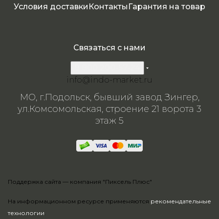
я
Условия доставки
Контакты
Гарантия на товар
Связаться с нами
8 800 200-57-24
info@indo-market.ru
МО, г.Подольск, бывший завод Зингер,
ул.Комсомольская, строение 21 ворота 3
этаж 5
Поддержка сайта —
компания "Пиксель Плюс"
На информационном ресурсе применяются
рекомендательные
технологии
.