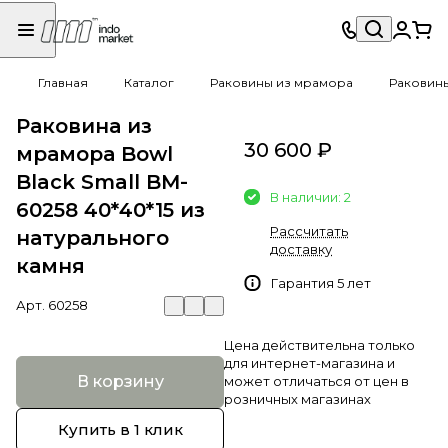
Главная
Каталог
Раковины из мрамора
Раковин
Раковина из
30 600 ₽
мрамора Bowl
Black Small BM-
В наличии: 2
60258 40*40*15 из
Рассчитать
натурального
доставку
камня
Гарантия 5 лет
Арт.
60258
Цена действительна только
для интернет-магазина и
В корзину
может отличаться от цен в
розничных магазинах
Купить в 1 клик