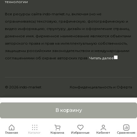
технологии
.
Все ресурсы сайта indo-market.ru, включая (но не
ограничиваясь) текстовую, графическую, фотографическую и
видео информацию, структуру, дизайн и оформление страниц,
доменное имя, фирменное наименование являются объектами
авторского права и прав на интеллектуальную собственность,
защищены российским законодательством и международными
соглашениями об охране авторских прав.
Читать далее
© 2026 indo-market
Конфиденциальность
и
Оферта
В корзину
Главная
Каталог
Корзина
Избранные
Кабинет
Сравнение