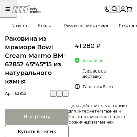
Главная
Каталог
Раковины из мрамора
Раковин
Раковина из
41 280 ₽
мрамора Bowl
Cream Marmo BM-
В наличии: 1
62852 45*45*15 из
Рассчитать
натурального
доставку
камня
Гарантия 5 лет
Арт.
62852
Цена действительна только
для интернет-магазина и
В корзину
может отличаться от цен в
розничных магазинах
Купить в 1 клик