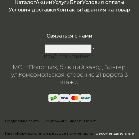
камн
камня
я
я
Каталог
Акции
Услуги
Блог
Условия оплаты
я
Условия доставки
Контакты
Гарантия на товар
Связаться с нами
8 800 200-57-24
info@indo-market.ru
МО, г.Подольск, бывший завод Зингер,
ул.Комсомольская, строение 21 ворота 3
этаж 5
Поддержка сайта —
компания "Пиксель Плюс"
На информационном ресурсе применяются
рекомендательные