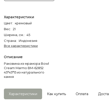
Характеристики
Цвет
:
кремовый
Вес
:
21
Ширина, см.
:
45
Страна
:
Индонезия
Все характеристики
Описание
Раковина из мрамора Bowl
Cream Marmo BM-62852
45*45*15 из натурального
камня
Характеристики
Как купить
Оплата
Доста