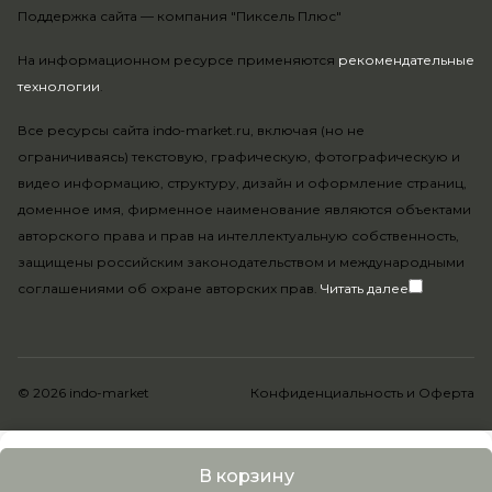
Поддержка сайта —
компания "Пиксель Плюс"
На информационном ресурсе применяются
рекомендательные
технологии
.
Все ресурсы сайта indo-market.ru, включая (но не
ограничиваясь) текстовую, графическую, фотографическую и
видео информацию, структуру, дизайн и оформление страниц,
доменное имя, фирменное наименование являются объектами
авторского права и прав на интеллектуальную собственность,
защищены российским законодательством и международными
соглашениями об охране авторских прав.
Читать далее
© 2026 indo-market
Конфиденциальность
и
Оферта
В корзину