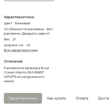
Характеристики
Цвет
:
бежевый
Особенности раковины
:
Вес
раковины: Двадцать один кг
Вес
:
21
Ширина, см.
:
45
Все характеристики
Описание
Раковина из мрамора Bowl
Cream Marmo BM-65897
45*45*15 из натурального
камня
Характеристики
Как купить
Оплата
Доста