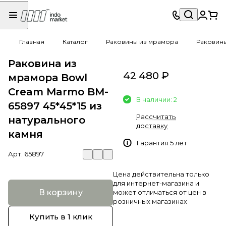
Главная
Каталог
Раковины из мрамора
Раковин
Раковина из
42 480 ₽
мрамора Bowl
Cream Marmo BM-
В наличии: 2
65897 45*45*15 из
Рассчитать
натурального
доставку
камня
Гарантия 5 лет
Арт.
65897
Цена действительна только
для интернет-магазина и
В корзину
может отличаться от цен в
розничных магазинах
Купить в 1 клик