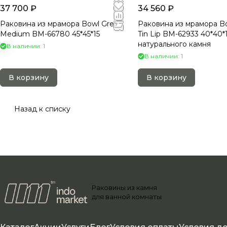
37 700 ₽
34 560 ₽
Раковина из мрамора Bowl Grey
Раковина из мрамора B
Medium BM-66780 45*45*15
Tin Lip BM-62933 40*40*
натурального камня
В наличии: 1
В наличии: 1
В корзину
В корзину
Назад к списку
Раковины из камня
для ванной комнаты