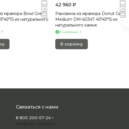
42 960 ₽
из мрамора Bowl Grey
Раковина из мрамора Donut Grey
5*45*15 из натурального
Medium DM-60347 45*45*15 из
натурального камня
 7
В наличии: 1
ну
В корзину
Связаться с нами
8 800 200-57-24
info@indo-market.ru