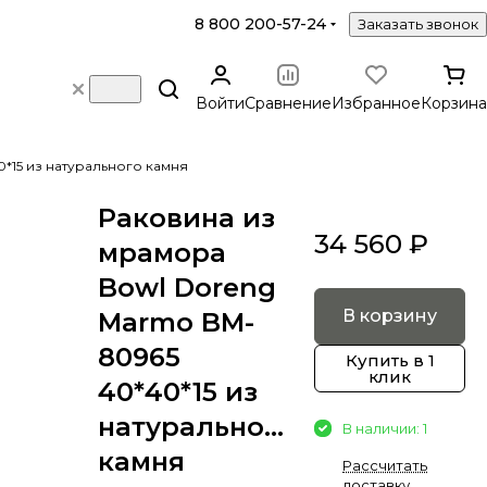
8 800 200-57-24
Заказать звонок
Войти
Сравнение
Избранное
Корзина
*15 из натурального камня
Раковина из
34 560 ₽
мрамора
Bowl Doreng
В корзину
Marmo BM-
80965
Купить в 1
клик
40*40*15 из
натурального
В наличии: 1
камня
Рассчитать
доставку