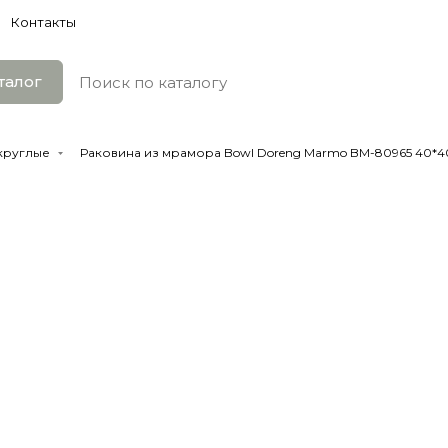
Контакты
талог
 круглые
Раковина из мрамора Bowl Doreng Marmo BM-80965 40*40