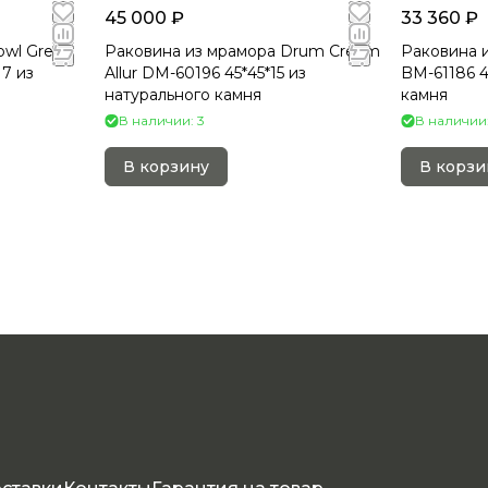
45 000 ₽
33 360 ₽
owl Grey
Раковина из мрамора Drum Cream
Раковина 
17 из
Allur DM-60196 45*45*15 из
BM-61186 4
натурального камня
камня
В наличии: 3
В наличии:
В корзину
В корзи