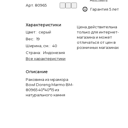
Арт.
80965
Гарантия 5 лет
Характеристики
Цена действительна
Цвет
:
серый
только для интернет-
магазина и может
Вес
:
19
отличаться от цен в
Ширина, см.
:
40
розничных магазинах
Страна
:
Индонезия
Все характеристики
Описание
Раковина из мрамора
Bowl Doreng Marmo BM-
80965 40*40*15 из
натурального камня