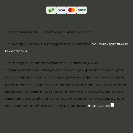
Поддержка сайта —
компания "Пиксель Плюс"
На информационном ресурсе применяются
рекомендательные
технологии
.
Все ресурсы сайта indo-market.ru, включая (но не
ограничиваясь) текстовую, графическую, фотографическую и
видео информацию, структуру, дизайн и оформление страниц,
доменное имя, фирменное наименование являются объектами
авторского права и прав на интеллектуальную собственность,
защищены российским законодательством и международными
соглашениями об охране авторских прав.
Читать далее