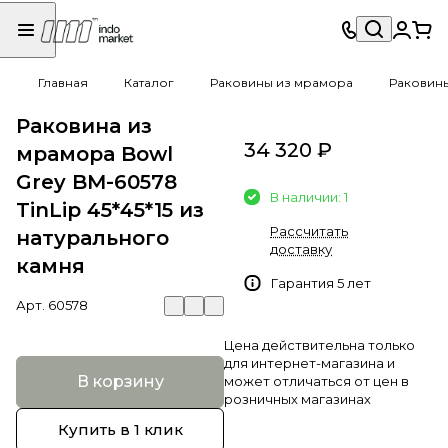
Главная
Каталог
Раковины из мрамора
Раковин
Раковина из
34 320 ₽
мрамора Bowl
Grey BM-60578
В наличии: 1
TinLip 45*45*15 из
Рассчитать
натурального
доставку
камня
Гарантия 5 лет
Арт.
60578
Цена действительна только
для интернет-магазина и
В корзину
может отличаться от цен в
розничных магазинах
Купить в 1 клик