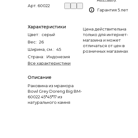
Арт.
60022
Гарантия 5 лет
Характеристики
Цена действительна
Цвет
:
серый
только для интернет-
магазина и может
Вес
:
26
отличаться от цен в
Ширина, см.
:
45
розничных магазинах
Страна
:
Индонезия
Все характеристики
Описание
Раковина из мрамора
Bowl Grey Doreng Big BM-
60022 45*45*17 из
натурального камня