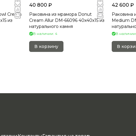
40 800 ₽
42 600 ₽
owl Cream
Раковина из мрамора Donut
Раковина 
15 из
Cream Allur DM-66096 40х40х15 из
Medium DM-
натурального камня
натурально
В наличии: 4
В наличии:
В корзину
В корзи