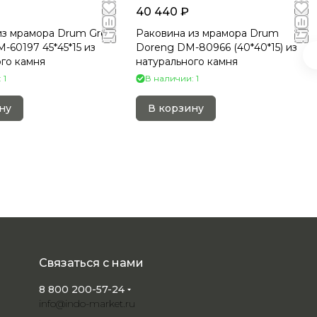
40 440 ₽
из мрамора Drum Grey
Раковина из мрамора Drum
60197 45*45*15 из
Doreng DM-80966 (40*40*15) из
го камня
натурального камня
 1
В наличии: 1
ну
В корзину
Связаться с нами
8 800 200-57-24
info@indo-market.ru