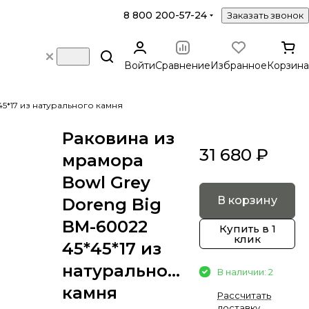
8 800 200-57-24
Заказать звонок
Войти
Сравнение
Избранное
Корзина
45*17 из натурального камня
Раковина из
31 680 ₽
мрамора
Bowl Grey
В корзину
Doreng Big
BM-60022
Купить в 1
клик
45*45*17 из
натурального
В наличии: 2
камня
Рассчитать
доставку