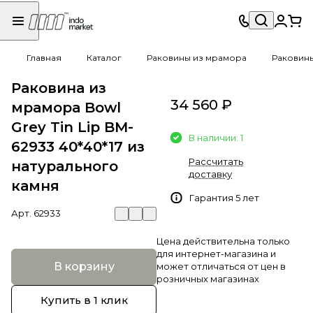
Главная
Каталог
Раковины из мрамора
Раковин
Раковина из
34 560 ₽
мрамора Bowl
Grey Tin Lip BM-
В наличии: 1
62933 40*40*17 из
Рассчитать
натурального
доставку
камня
Гарантия 5 лет
Арт.
62933
Цена действительна только
для интернет-магазина и
В корзину
может отличаться от цен в
розничных магазинах
Купить в 1 клик