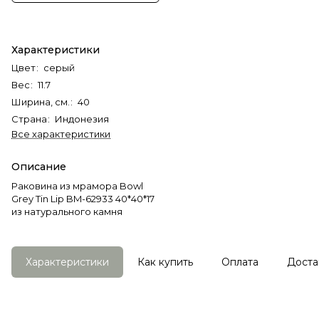
Характеристики
Цвет
:
серый
Вес
:
11.7
Ширина, см.
:
40
Страна
:
Индонезия
Все характеристики
Описание
Раковина из мрамора Bowl
Grey Tin Lip BM-62933 40*40*17
из натурального камня
Характеристики
Как купить
Оплата
Доста