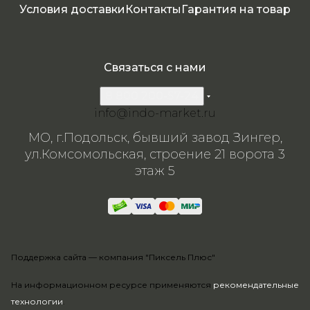
Условия доставки
Контакты
Гарантия на товар
Связаться с нами
8 800 200-57-24
info@indo-market.ru
МО, г.Подольск, бывший завод Зингер,
ул.Комсомольская, строение 21 ворота 3
этаж 5
Поддержка сайта —
компания "Пиксель Плюс"
На информационном ресурсе применяются
рекомендательные
технологии
.