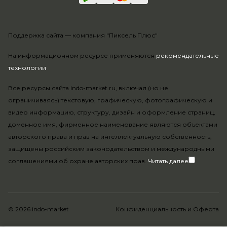
Поддержка сайта —
компания "Пиксель Плюс"
На информационном ресурсе применяются
рекомендательные
технологии
.
Все ресурсы сайта indo-market.ru, включая (но не
ограничиваясь) текстовую, графическую, фотографическую и
видео информацию, структуру, дизайн и оформление страниц,
доменное имя, фирменное наименование являются объектами
авторского права и прав на интеллектуальную собственность,
защищены российским законодательством и международными
соглашениями об охране авторских прав.
Читать далее
© 2026 indo-market
Конфиденциальность
и
Оферта