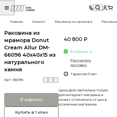
Главная
Каталог
Раковины из мрамора
Раковин
Раковина из
40 800 ₽
мрамора Donut
Cream Allur DM-
В наличии: 4
66096 40х40х15 из
Рассчитать
натурального
доставку
камня
Гарантия 5 лет
Арт.
66096
Цена действительна только
для интернет-магазина и
В корзину
может отличаться от цен в
розничных магазинах
Купить в 1 клик