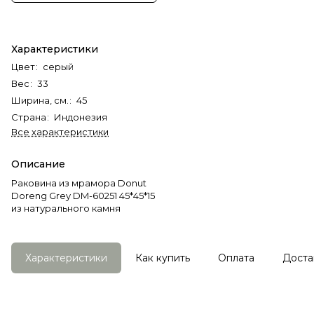
Характеристики
Цвет
:
серый
Вес
:
33
Ширина, см.
:
45
Страна
:
Индонезия
Все характеристики
Описание
Раковина из мрамора Donut
Doreng Grey DM-60251 45*45*15
из натурального камня
Характеристики
Как купить
Оплата
Доста