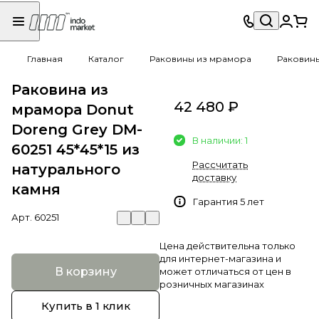
Главная
Каталог
Раковины из мрамора
Раковин
Раковина из
42 480 ₽
мрамора Donut
Doreng Grey DM-
В наличии: 1
60251 45*45*15 из
Рассчитать
натурального
доставку
камня
Гарантия 5 лет
Арт.
60251
Цена действительна только
для интернет-магазина и
В корзину
может отличаться от цен в
розничных магазинах
Купить в 1 клик