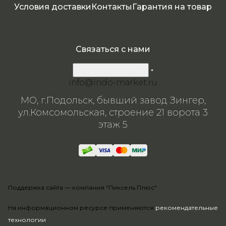
я
Условия доставки
Контакты
Гарантия на товар
Связаться с нами
8 800 200-57-24
info@indo-market.ru
МО, г.Подольск, бывший завод Зингер,
ул.Комсомольская, строение 21 ворота 3
этаж 5
Поддержка сайта —
компания "Пиксель Плюс"
На информационном ресурсе применяются
рекомендательные
технологии
.