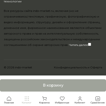
технологии
.
Все ресурсы сайта indo-market.ru, включая (но не
ограничиваясь) текстовую, графическую, фотографическую и
видео информацию, структуру, дизайн и оформление страниц,
доменное имя, фирменное наименование являются объектами
авторского права и прав на интеллектуальную собственность,
защищены российским законодательством и международными
соглашениями об охране авторских прав.
Читать далее
© 2026 indo-market
Конфиденциальность
и
Оферта
В корзину
Главная
Каталог
Корзина
Избранные
Кабинет
Сравнение