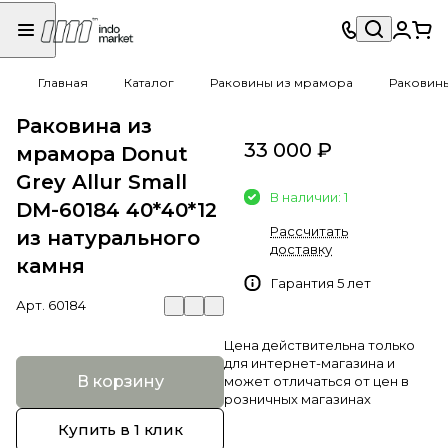
Главная
Каталог
Раковины из мрамора
Раковин
Раковина из
33 000 ₽
мрамора Donut
Grey Allur Small
В наличии: 1
DM-60184 40*40*12
Рассчитать
из натурального
доставку
камня
Гарантия 5 лет
Арт.
60184
Цена действительна только
для интернет-магазина и
В корзину
может отличаться от цен в
розничных магазинах
Купить в 1 клик