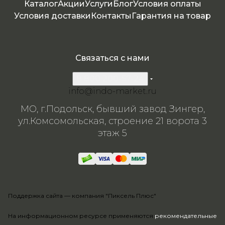
камня
камн
Каталог
Акции
Услуги
Блог
Условия оплаты
я
Условия доставки
Контакты
Гарантия на товар
Связаться с нами
8 800 200-57-24
info@indo-market.ru
МО, г.Подольск, бывший завод Зингер,
ул.Комсомольская, строение 21 ворота 3
этаж 5
Поддержка сайта —
компания "Пиксель Плюс"
На информационном ресурсе применяются
рекомендательные