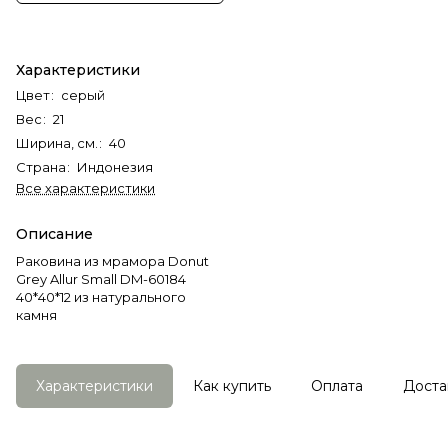
Характеристики
Цвет
:
серый
Вес
:
21
Ширина, см.
:
40
Страна
:
Индонезия
Все характеристики
Описание
Раковина из мрамора Donut
Grey Allur Small DM-60184
40*40*12 из натурального
камня
Характеристики
Как купить
Оплата
Доста