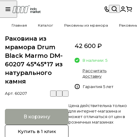
Главная
Каталог
Раковины из мрамора
Раковин
Раковина из
42 600 ₽
мрамора Drum
Black Marmo DM-
В наличии: 5
60207 45*45*17 из
Рассчитать
натурального
доставку
камня
Гарантия 5 лет
Арт.
60207
Цена действительна только
для интернет-магазина и
В корзину
может отличаться от цен в
розничных магазинах
Купить в 1 клик