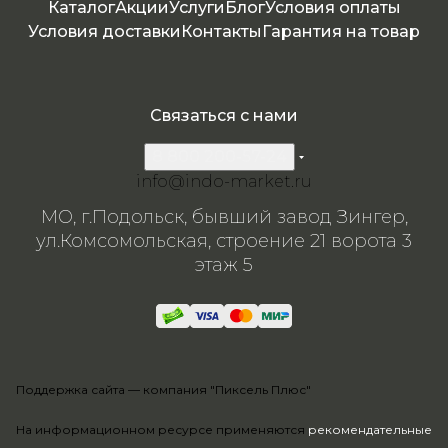
камн
я
я
я
я
Каталог
Акции
Услуги
Блог
Условия оплаты
я
Условия доставки
Контакты
Гарантия на товар
Связаться с нами
8 800 200-57-24
info@indo-market.ru
МО, г.Подольск, бывший завод Зингер,
ул.Комсомольская, строение 21 ворота 3
этаж 5
Поддержка сайта —
компания "Пиксель Плюс"
На информационном ресурсе применяются
рекомендательные