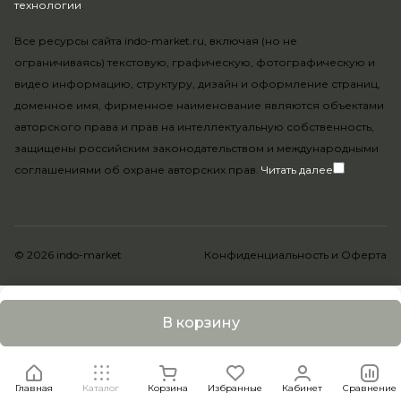
технологии
.
Все ресурсы сайта indo-market.ru, включая (но не
ограничиваясь) текстовую, графическую, фотографическую и
видео информацию, структуру, дизайн и оформление страниц,
доменное имя, фирменное наименование являются объектами
авторского права и прав на интеллектуальную собственность,
защищены российским законодательством и международными
соглашениями об охране авторских прав.
Читать далее
© 2026 indo-market
Конфиденциальность
и
Оферта
В корзину
Главная
Каталог
Корзина
Избранные
Кабинет
Сравнение