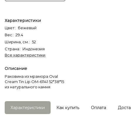
Характеристики
Цвет
:
бежевый
Вес
:
29.4
Ширина, см.
:
52
Страна
:
Индонезия
Все характеристики
Описание
Раковина из мрамора Oval
Cream Tin Lip OM-61141 52*38*15
из натурального камня
Характеристики
Как купить
Оплата
Доста