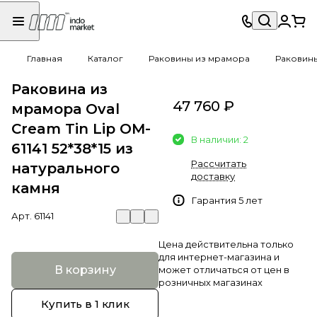
Главная
Каталог
Раковины из мрамора
Раковин
Раковина из
47 760 ₽
мрамора Oval
Cream Tin Lip OM-
В наличии: 2
61141 52*38*15 из
Рассчитать
натурального
доставку
камня
Гарантия 5 лет
Арт.
61141
Цена действительна только
для интернет-магазина и
В корзину
может отличаться от цен в
розничных магазинах
Купить в 1 клик