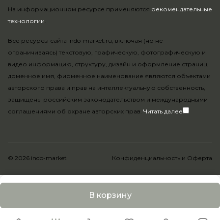
На информационном ресурсе применяются
рекомендательные
технологии
.
Все ресурсы сайта indo-market.ru, включая (но не
ограничиваясь) текстовую, графическую, фотографическую и
видео информацию, структуру, дизайн и оформление страниц,
доменное имя, фирменное наименование являются объектами
авторского права и прав на интеллектуальную собственность,
защищены российским законодательством и международными
соглашениями об охране авторских прав.
Читать далее
© 2026 indo-market
Конфиденциальность
и
Оферта
В корзину