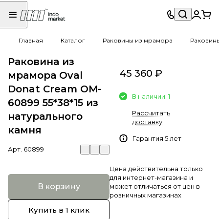
Главная
Каталог
Раковины из мрамора
Раковин
Раковина из
45 360 ₽
мрамора Oval
Donat Cream OM-
В наличии: 1
60899 55*38*15 из
Рассчитать
натурального
доставку
камня
Гарантия 5 лет
Арт.
60899
Цена действительна только
для интернет-магазина и
В корзину
может отличаться от цен в
розничных магазинах
Купить в 1 клик