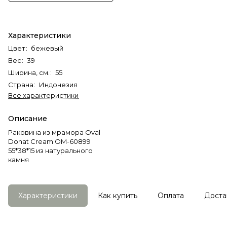
Характеристики
Цвет
:
бежевый
Вес
:
39
Ширина, см.
:
55
Страна
:
Индонезия
Все характеристики
Описание
Раковина из мрамора Oval
Donat Cream OM-60899
55*38*15 из натурального
камня
Характеристики
Как купить
Оплата
Доста