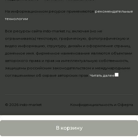
На информационном ресурсе применяются
рекомендательные
технологии
.
Все ресурсы сайта indo-market.ru, включая (но не
ограничиваясь) текстовую, графическую, фотографическую и
видео информацию, структуру, дизайн и оформление страниц,
доменное имя, фирменное наименование являются объектами
авторского права и прав на интеллектуальную собственность,
защищены российским законодательством и международными
соглашениями об охране авторских прав.
Читать далее
© 2026 indo-market
Конфиденциальность
и
Оферта
В корзину