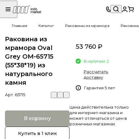
Главная
Каталог
Раковины из мрамора
Раковин
Раковина из
53 760 ₽
мрамора Oval
Grey OM-65715
В наличии: 2
(55*38*19) из
Рассчитать
натурального
доставку
камня
Гарантия 5 лет
Арт.
65715
Цена действительна только
для интернет-магазина и
В корзину
может отличаться от цен в
розничных магазинах
Купить в 1 клик