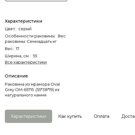
Характеристики
Цвет
:
серый
Особенности раковины
:
Вес
раковины: Семнадцать кг
Вес
:
17
Ширина, см.
:
55
Все характеристики
Описание
Раковина из мрамора Oval
Grey OM-65715 (55*38*19) из
натурального камня
Характеристики
Как купить
Оплата
Доста