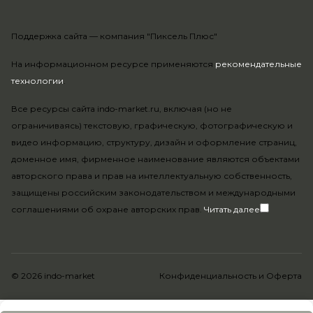
Поддержка сайта —
компания "Пиксель Плюс"
На информационном ресурсе применяются
рекомендательные
технологии
.
Все ресурсы сайта indo-market.ru, включая (но не
ограничиваясь) текстовую, графическую, фотографическую и
видео информацию, структуру, дизайн и оформление страниц,
доменное имя, фирменное наименование являются объектами
авторского права и прав на интеллектуальную собственность,
защищены российским законодательством и международными
соглашениями об охране авторских прав.
Читать далее
© 2026 indo-market
Конфиденциальность
и
Оферта