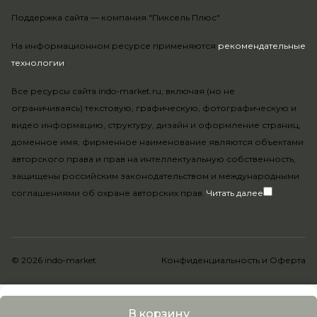
Поддержка сайта —
компания "Пиксель Плюс"
На информационном ресурсе применяются
рекомендательные
технологии
.
Все ресурсы сайта indo-market.ru, включая (но не
ограничиваясь) текстовую, графическую, фотографическую и
видео информацию, структуру, дизайн и оформление страниц,
доменное имя, фирменное наименование являются объектами
авторского права и прав на интеллектуальную собственность,
защищены российским законодательством и международными
соглашениями об охране авторских прав.
Читать далее
© 2026 indo-market
Конфиденциальность
и
Оферта
В корзину