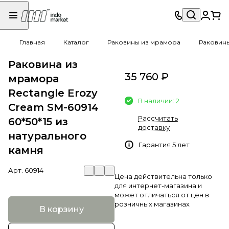
Главная
Каталог
Раковины из мрамора
Раковины
Раковина из
35 760 ₽
мрамора
Rectangle Erozy
В наличии: 2
Cream SM-60914
Рассчитать
60*50*15 из
доставку
натурального
Гарантия 5 лет
камня
Арт.
60914
Цена действительна только
для интернет-магазина и
может отличаться от цен в
розничных магазинах
В корзину