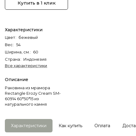
Купить в 1 клик
Характеристики
Цвет
:
бежевый
Вес
:
54
Ширина, см.
:
60
Страна
:
Индонезия
Все характеристики
Описание
Раковина из мрамора
Rectangle Erozy Cream SM-
60914 60*50*15 из
натурального камня
Характеристики
Как купить
Оплата
Доста