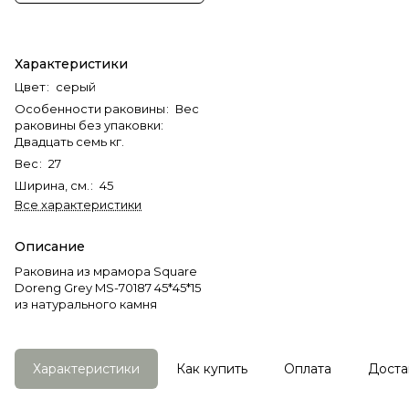
Характеристики
Цвет
:
серый
Особенности раковины
:
Вес
раковины без упаковки:
Двадцать семь кг.
Вес
:
27
Ширина, см.
:
45
Все характеристики
Описание
Раковина из мрамора Square
Doreng Grey MS-70187 45*45*15
из натурального камня
Характеристики
Как купить
Оплата
Доста