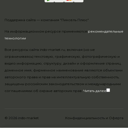
Поддержка сайта —
компания "Пиксель Плюс"
На информационном ресурсе применяются
рекомендательные
технологии
.
Все ресурсы сайта indo-market.ru, включая (но не
ограничиваясь) текстовую, графическую, фотографическую и
видео информацию, структуру, дизайн и оформление страниц,
доменное имя, фирменное наименование являются объектами
авторского права и прав на интеллектуальную собственность,
защищены российским законодательством и международными
соглашениями об охране авторских прав.
Читать далее
© 2026 indo-market
Конфиденциальность
и
Оферта