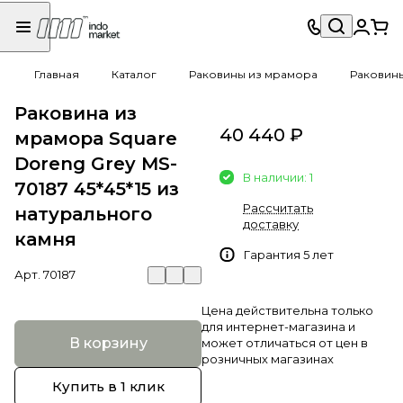
Главная
Каталог
Раковины из мрамора
Раковины
Раковина из
40 440 ₽
мрамора Square
Doreng Grey MS-
В наличии: 1
70187 45*45*15 из
Рассчитать
натурального
доставку
камня
Гарантия 5 лет
Арт.
70187
Цена действительна только
для интернет-магазина и
В корзину
может отличаться от цен в
розничных магазинах
Купить в 1 клик