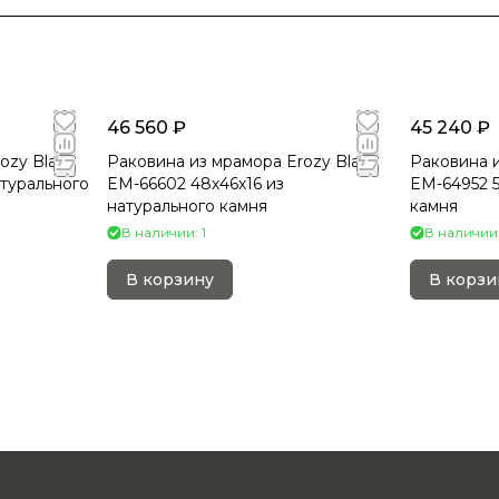
46 560 ₽
45 240 ₽
ozy Black
Раковина из мрамора Erozy Black
Раковина 
атурального
EM-66602 48х46х16 из
EM-64952 5
натурального камня
камня
В наличии: 1
В наличии:
В корзину
В корзи