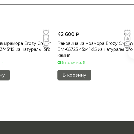
42 600 ₽
из мрамора Erozy Cream
Раковина из мрамора Erozy Cream
3*45*15 из натурального
EM-65723 45х41х15 из натурального
камня
 4
В наличии: 5
ну
В корзину