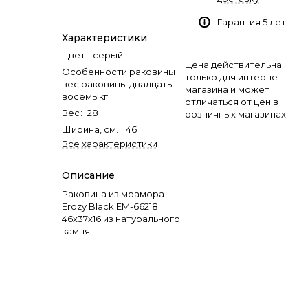
Гарантия 5 лет
Характеристики
Цвет
:
серый
Цена действительна
Особенности раковины
:
только для интернет-
вес раковины двадцать
магазина и может
восемь кг
отличаться от цен в
Вес
:
28
розничных магазинах
Ширина, см.
:
46
Все характеристики
Описание
Раковина из мрамора
Erozy Black EM-66218
46х37х16 из натурального
камня