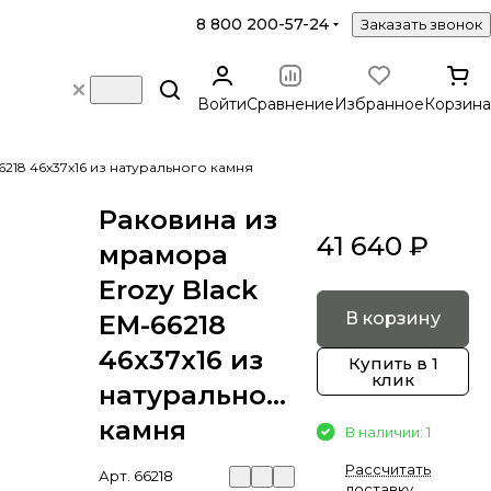
8 800 200-57-24
Заказать звонок
Войти
Сравнение
Избранное
Корзина
6218 46х37х16 из натурального камня
Раковина из
41 640 ₽
мрамора
Erozy Black
В корзину
EM-66218
46х37х16 из
Купить в 1
клик
натурального
камня
В наличии: 1
Рассчитать
Арт.
66218
доставку