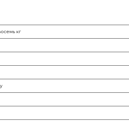
восемь кг
у