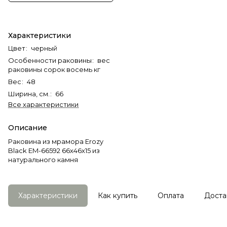
Характеристики
Цвет
:
черный
Особенности раковины
:
вес
раковины сорок восемь кг
Вес
:
48
Ширина, см.
:
66
Все характеристики
Описание
Раковина из мрамора Erozy
Black EM-66592 66х46х15 из
натурального камня
Характеристики
Как купить
Оплата
Доста