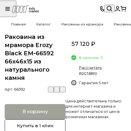
Главная
Каталог
Раковины из мрамора
Раковин
Раковина из
57 120 ₽
мрамора Erozy
Black EM-66592
В наличии: 5
66х46х15 из
Рассчитать
натурального
доставку
камня
Гарантия 5 лет
Арт.
66592
Цена действительна только
для интернет-магазина и
В корзину
может отличаться от цен в
розничных магазинах
Купить в 1 клик