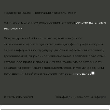
Поддержка сайта —
компания "Пиксель Плюс"
На информационном ресурсе применяются
рекомендательные
технологии
.
Все ресурсы сайта indo-market.ru, включая (но не
ограничиваясь) текстовую, графическую, фотографическую и
видео информацию, структуру, дизайн и оформление страниц,
доменное имя, фирменное наименование являются объектами
авторского права и прав на интеллектуальную собственность,
защищены российским законодательством и международными
соглашениями об охране авторских прав.
Читать далее
© 2026 indo-market
Конфиденциальность
и
Оферта