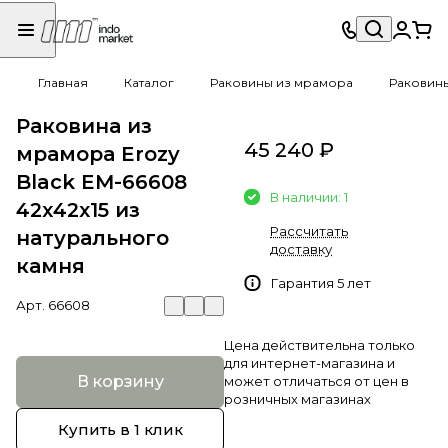
Главная
Каталог
Раковины из мрамора
Раковин
Раковина из
45 240 ₽
мрамора Erozy
Black EM-66608
В наличии: 1
42х42х15 из
Рассчитать
натурального
доставку
камня
Гарантия 5 лет
Арт.
66608
Цена действительна только
для интернет-магазина и
В корзину
может отличаться от цен в
розничных магазинах
Купить в 1 клик