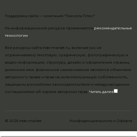
Поддержка сайта —
компания "Пиксель Плюс"
На информационном ресурсе применяются
рекомендательные
технологии
.
Все ресурсы сайта indo-market.ru, включая (но не
ограничиваясь) текстовую, графическую, фотографическую и
видео информацию, структуру, дизайн и оформление страниц,
доменное имя, фирменное наименование являются объектами
авторского права и прав на интеллектуальную собственность,
защищены российским законодательством и международными
соглашениями об охране авторских прав.
Читать далее
© 2026 indo-market
Конфиденциальность
и
Оферта