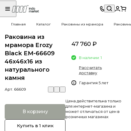
Главная
Каталог
Раковины из мрамора
Раковин
Раковина из
47 760 ₽
мрамора Erozy
Black EM-66609
В наличии: 1
46х46х16 из
Рассчитать
натурального
доставку
камня
Гарантия 5 лет
Арт.
66609
Цена действительна только
для интернет-магазина и
В корзину
может отличаться от цен в
розничных магазинах
Купить в 1 клик