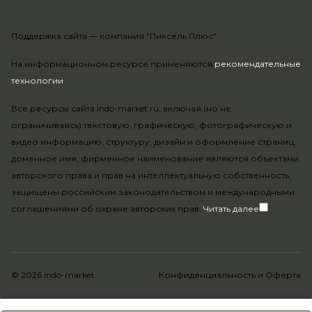
Поддержка сайта —
компания "Пиксель Плюс"
На информационном ресурсе применяются
рекомендательные
технологии
.
Все ресурсы сайта indo-market.ru, включая (но не
ограничиваясь) текстовую, графическую, фотографическую и
видео информацию, структуру, дизайн и оформление страниц,
доменное имя, фирменное наименование являются объектами
авторского права и прав на интеллектуальную собственность,
защищены российским законодательством и международными
соглашениями об охране авторских прав.
Читать далее
© 2026 indo-market
Конфиденциальность
и
Оферта