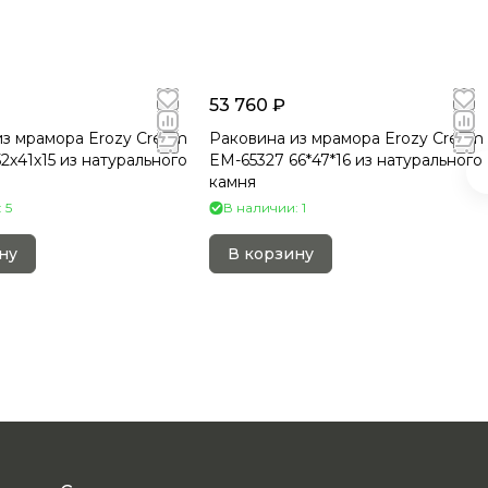
53 760 ₽
из мрамора Erozy Cream
Раковина из мрамора Erozy Cream
2х41х15 из натурального
EM-65327 66*47*16 из натурального
камня
 5
В наличии: 1
ну
В корзину