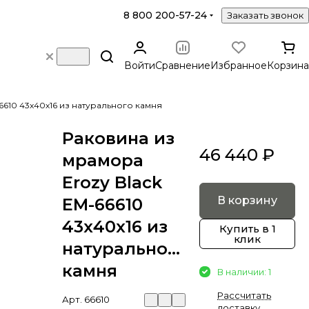
8 800 200-57-24
Заказать звонок
Войти
Сравнение
Избранное
Корзина
6610 43х40х16 из натурального камня
Раковина из
46 440 ₽
мрамора
Erozy Black
В корзину
EM-66610
43х40х16 из
Купить в 1
клик
натурального
камня
В наличии: 1
Рассчитать
Арт.
66610
доставку