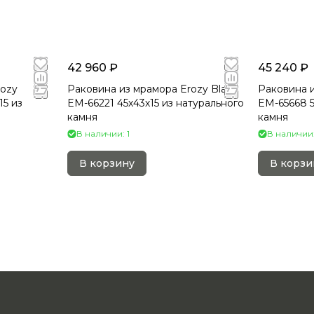
42 960 ₽
45 240 ₽
rozy
Раковина из мрамора Erozy Black
Раковина 
15 из
EM-66221 45х43х15 из натурального
EM-65668 5
камня
камня
В наличии: 1
В наличии:
В корзину
В корзи