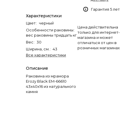
Гарантия 5 лет
Характеристики
Цвет
:
черный
Цена действительна
Особенности раковины
:
только для интернет-
вес раковины тридцать кг
магазина и может
Вес
:
30
отличаться от цен в
розничных магазинах
Ширина, см.
:
43
Все характеристики
Описание
Раковина из мрамора
Erozy Black EM-66610
43х40х16 из натурального
камня