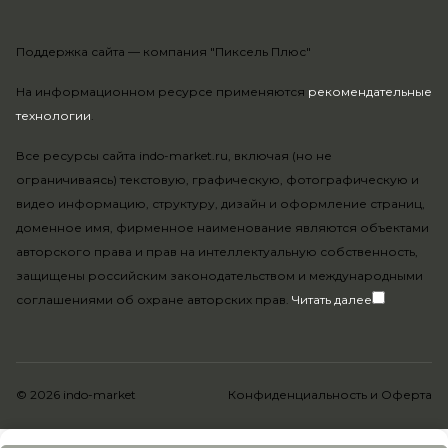
Поддержка сайта —
компания "Пиксель Плюс"
На информационном ресурсе применяются
рекомендательные
технологии
.
Все ресурсы сайта indo-market.ru, включая (но не
ограничиваясь) текстовую, графическую, фотографическую и
видео информацию, структуру, дизайн и оформление страниц,
доменное имя, фирменное наименование являются объектами
авторского права и прав на интеллектуальную собственность,
защищены российским законодательством и международными
соглашениями об охране авторских прав.
Читать далее
© 2026 indo-market
Конфиденциальность
и
Оферта