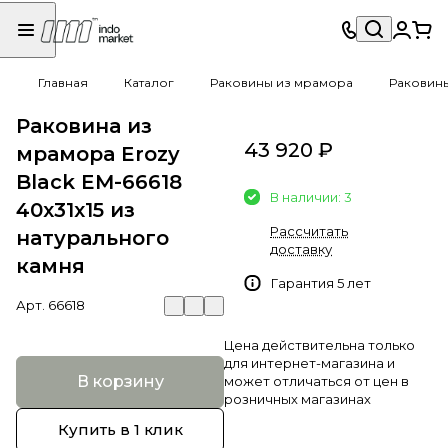
Главная
Каталог
Раковины из мрамора
Раковин
Раковина из
43 920 ₽
мрамора Erozy
Black EM-66618
В наличии: 3
40х31х15 из
Рассчитать
натурального
доставку
камня
Гарантия 5 лет
Арт.
66618
Цена действительна только
для интернет-магазина и
В корзину
может отличаться от цен в
розничных магазинах
Купить в 1 клик