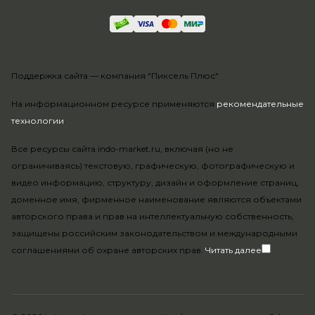
Поддержка сайта —
компания "Пиксель Плюс"
На информационном ресурсе применяются
рекомендательные
технологии
.
Все ресурсы сайта indo-market.ru, включая (но не
ограничиваясь) текстовую, графическую, фотографическую и
видео информацию, структуру, дизайн и оформление страниц,
доменное имя, фирменное наименование являются объектами
авторского права и прав на интеллектуальную собственность,
защищены российским законодательством и международными
соглашениями об охране авторских прав.
Читать далее