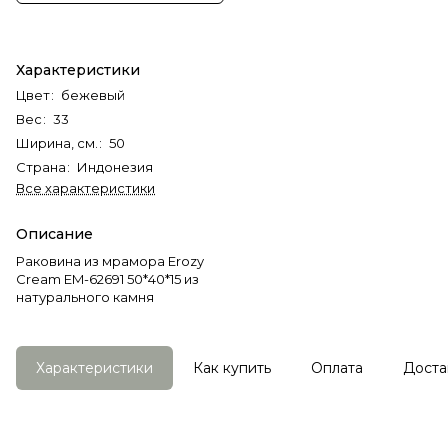
Характеристики
Цвет
:
бежевый
Вес
:
33
Ширина, см.
:
50
Страна
:
Индонезия
Все характеристики
Описание
Раковина из мрамора Erozy
Cream EM-62691 50*40*15 из
натурального камня
Характеристики
Как купить
Оплата
Доста