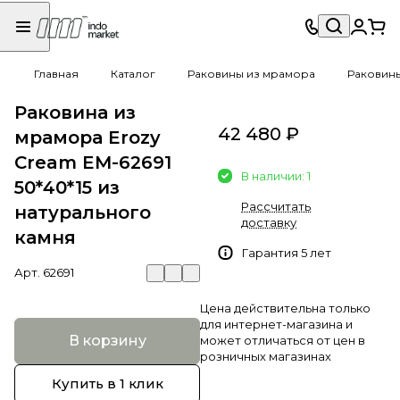
Главная
Каталог
Раковины из мрамора
Раковин
Раковина из
42 480 ₽
мрамора Erozy
Cream EM-62691
В наличии: 1
50*40*15 из
Рассчитать
натурального
доставку
камня
Гарантия 5 лет
Арт.
62691
Цена действительна только
для интернет-магазина и
В корзину
может отличаться от цен в
розничных магазинах
Купить в 1 клик