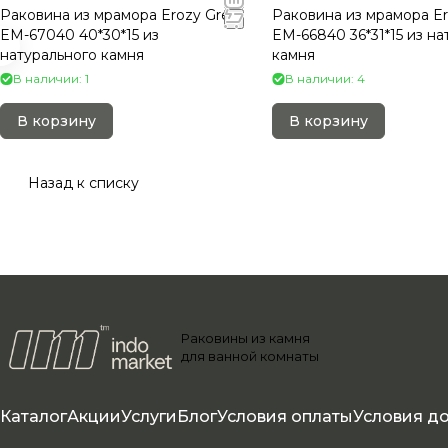
Раковина из мрамора Erozy Grey
Раковина из мрамора E
EM-67040 40*30*15 из
EM-66840 36*31*15 из на
натурального камня
камня
В наличии: 1
В наличии: 4
В корзину
В корзину
Назад к списку
Раковины из камня
для ванной комнаты
Каталог
Акции
Услуги
Блог
Условия оплаты
Условия д