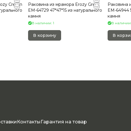
rozy Cream
Раковина из мрамора Erozy Grey
Раковина 
турального
EM-64729 47*47*15 из натурального
EM-64944 5
камня
камня
В наличии: 1
В наличии:
В корзину
В корзи
оставки
Контакты
Гарантия на товар