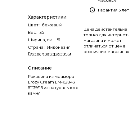
Гарантия 5 лет
Характеристики
Цвет
:
бежевый
Цена действительна
Вес
:
35
только для интернет-
Ширина, см.
:
51
магазина и может
отличаться от цен в
Страна
:
Индонезия
розничных магазинах
Все характеристики
Описание
Раковина из мрамора
Erozy Cream EM-62843
51*39*15 из натурального
камня