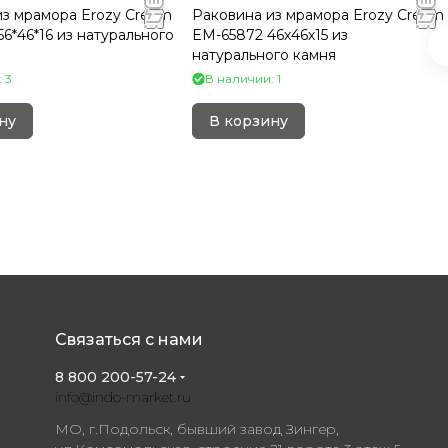
из мрамора Erozy Cream
Раковина из мрамора Erozy Cream
6*46*16 из натурального
EM-65872 46х46х15 из
натурального камня
 3
В наличии: 1
ну
В корзину
Связаться с нами
8 800 200-57-24
info@indo-market.ru
МО, г.Подольск, бывший завод Зингер,