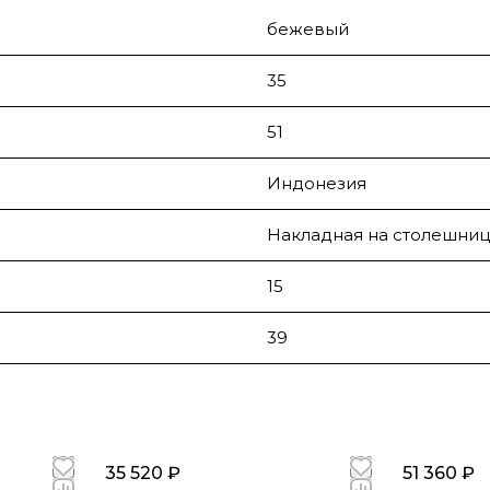
бежевый
35
51
Индонезия
Накладная на столешниц
15
39
35 520 ₽
51 360 ₽