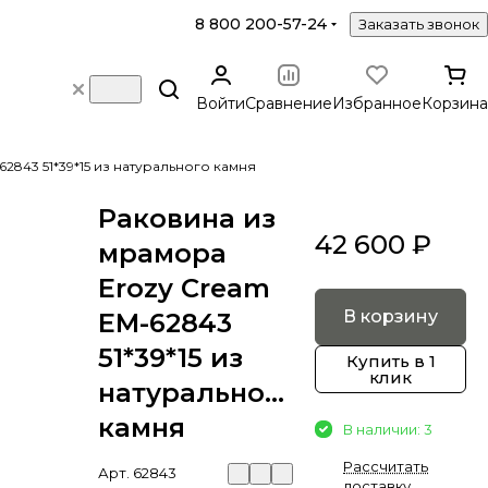
8 800 200-57-24
Заказать звонок
Войти
Сравнение
Избранное
Корзина
2843 51*39*15 из натурального камня
Раковина из
42 600 ₽
мрамора
Erozy Cream
В корзину
EM-62843
51*39*15 из
Купить в 1
клик
натурального
камня
В наличии: 3
Рассчитать
Арт.
62843
доставку