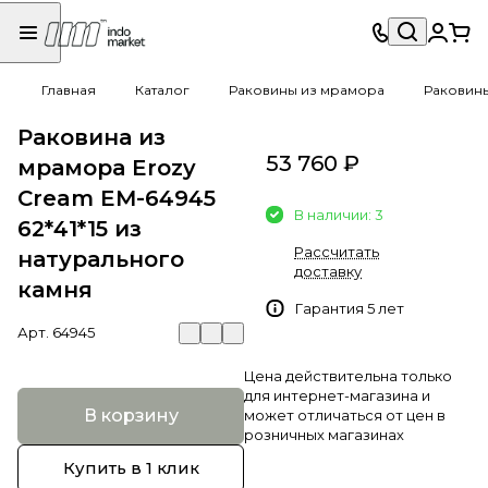
Главная
Каталог
Раковины из мрамора
Раковин
Раковина из
53 760 ₽
мрамора Erozy
Cream EM-64945
В наличии: 3
62*41*15 из
Рассчитать
натурального
доставку
камня
Гарантия 5 лет
Арт.
64945
Цена действительна только
для интернет-магазина и
В корзину
может отличаться от цен в
розничных магазинах
Купить в 1 клик