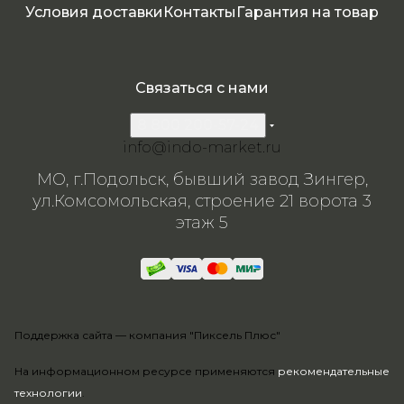
Условия доставки
Контакты
Гарантия на товар
Связаться с нами
8 800 200-57-24
info@indo-market.ru
МО, г.Подольск, бывший завод Зингер,
ул.Комсомольская, строение 21 ворота 3
этаж 5
Поддержка сайта —
компания "Пиксель Плюс"
На информационном ресурсе применяются
рекомендательные
технологии
.