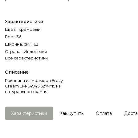
Характеристики
Цвет
:
кремовый
Вес
:
36
Ширина, см.
:
62
Страна
:
Индонезия
Все характеристики
Описание
Раковина из мрамора Erozy
Cream EM-64945 62*41*15 из
натурального камня
Характеристики
Как купить
Оплата
Доста