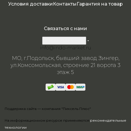
Условия доставки
Контакты
Гарантия на товар
Связаться с нами
8 800 200-57-24
info@indo-market.ru
МО, г.Подольск, бывший завод Зингер,
ул.Комсомольская, строение 21 ворота 3
этаж 5
Поддержка сайта —
компания "Пиксель Плюс"
На информационном ресурсе применяются
рекомендательные
технологии
.