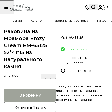
Главная
Каталог
Раковины из мрамора
Раковин
Раковина из
43 920 ₽
мрамора Erozy
Cream EM-65125
В наличии: 2
52*41*15 из
Рассчитать
натурального
доставку
камня
Гарантия 5 лет
Арт.
65125
Цена действительна только
для интернет-магазина и
В корзину
может отличаться от цен в
розничных магазинах
Купить в 1 клик