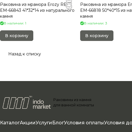
Раковина из мрамора Erozy RED
Раковина из мрамора E
EM-66843 41*32*14 из натурального
EM-66818 50*40*15 из н
камня
камня
В наличии: 1
В наличии: 3
В корзину
В корзину
Назад к списку
Раковины из камня
для ванной комнаты
Каталог
Акции
Услуги
Блог
Условия оплаты
Условия д