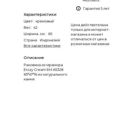
Гарантия 5 лет
Характеристики
Цвет
:
кремовый
Цена действительна
Вес
:
42
только для интернет-
Ширина, см.
:
65
магазина и может
отличаться от цен в
Страна
:
Индонезия
розничных магазинах
Все характеристики
Описание
Раковина из мрамора
Erozy Cream EM-65328
65*47*16 из натурального
камня