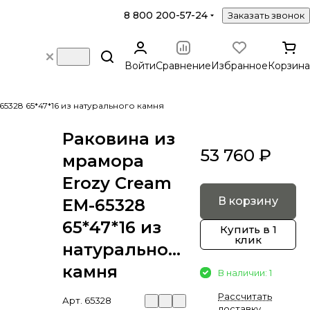
8 800 200-57-24
Заказать звонок
Войти
Сравнение
Избранное
Корзина
5328 65*47*16 из натурального камня
Раковина из
53 760 ₽
мрамора
Erozy Cream
В корзину
EM-65328
65*47*16 из
Купить в 1
клик
натурального
камня
В наличии: 1
Рассчитать
Арт.
65328
доставку