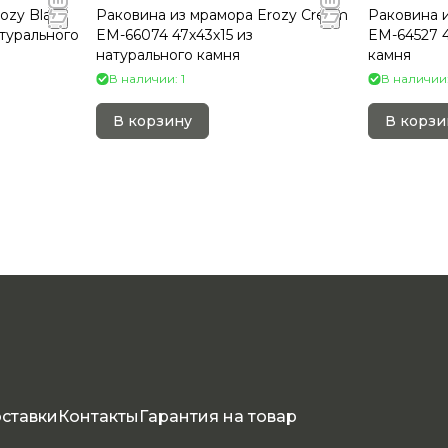
ozy Black
Раковина из мрамора Erozy Cream
Раковина и
атурального
EM-66074 47х43х15 из
EM-64527 4
натурального камня
камня
В наличии: 1
В наличии:
В корзину
В корзи
оставки
Контакты
Гарантия на товар