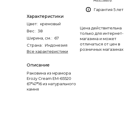
Гарантия 5 лет
Характеристики
Цвет
:
кремовый
Цена действительна
Вес
:
38
только для интернет-
Ширина, см.
:
67
магазина и может
отличаться от цен в
Страна
:
Индонезия
розничных магазинах
Все характеристики
Описание
Раковина из мрамора
Erozy Cream EM-65520
67*47*16 из натурального
камня