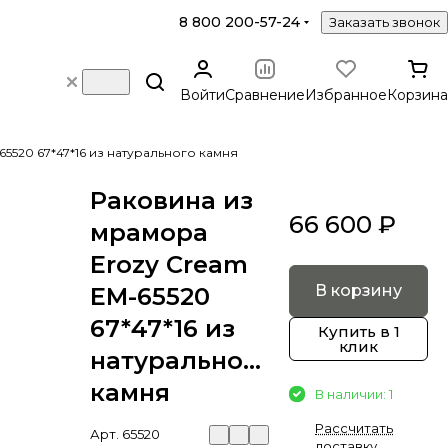
8 800 200-57-24
Заказать звонок
Войти
Сравнение
Избранное
Корзина
5520 67*47*16 из натурального камня
Раковина из
66 600 ₽
мрамора
Erozy Cream
В корзину
EM-65520
67*47*16 из
Купить в 1
клик
натурального
камня
В наличии: 1
Рассчитать
Арт.
65520
доставку