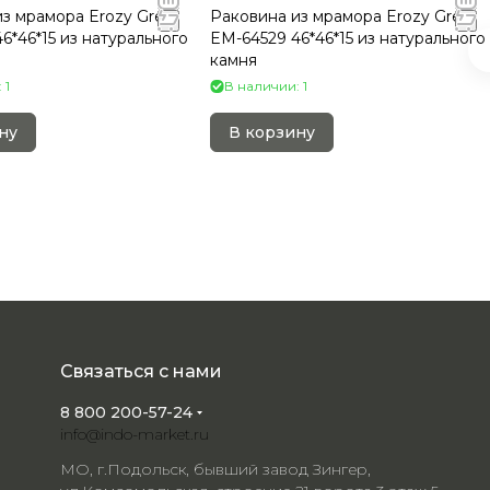
з мрамора Erozy Grey
Раковина из мрамора Erozy Grey
6*46*15 из натурального
EM-64529 46*46*15 из натурального
камня
 1
В наличии: 1
ну
В корзину
Связаться с нами
8 800 200-57-24
info@indo-market.ru
МО, г.Подольск, бывший завод Зингер,