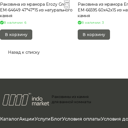
Раковина из мрамора Erozy Grey
Раковина из мрамора Er
EM-64649 47*47*15 из натурального
EM-66595 60х42х15 из н
камня
камня
В наличии: 6
В наличии: 3
В корзину
В корзину
Назад к списку
Раковины из камня
для ванной комнаты
Каталог
Акции
Услуги
Блог
Условия оплаты
Условия д