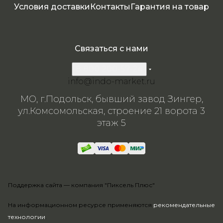
Условия доставки
Контакты
Гарантия на товар
Связаться с нами
8 800 200-57-24
info@indo-market.ru
МО, г.Подольск, бывший завод Зингер,
ул.Комсомольская, строение 21 ворота 3
этаж 5
Поддержка сайта —
компания "Пиксель Плюс"
На информационном ресурсе применяются
рекомендательные
технологии
.