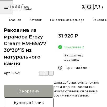
Главная
Каталог
Раковины из мрамора
Раковин
Раковина из
31 920 ₽
мрамора Erozy
Cream EM-65577
В наличии: 2
30*30*15 из
Рассчитать
натурального
доставку
камня
Гарантия 5 лет
Арт.
65577
Цена действительна только
для интернет-магазина и
В корзину
может отличаться от цен в
розничных магазинах
Купить в 1 клик