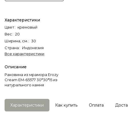
Характеристики
Цвет
:
кремовый
Вес
:
20
Ширина, см.
:
30
Страна
:
Индонезия
Все характеристики
Описание
Раковина из мрамора Erozy
Cream EM-65577 30*30*15 из
натурального камня
Характеристики
Как купить
Оплата
Доста