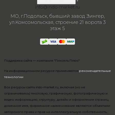
8 800 200-57-24
info@indo-market.ru
МО, г.Подольск, бывший завод Зингер,
ул.Комсомольская, строение 21 ворота 3
этаж 5
Поддержка сайта —
компания "Пиксель Плюс"
На информационном ресурсе применяются
рекомендательные
технологии
.
Все ресурсы сайта indo-market.ru, включая (но не
ограничиваясь) текстовую, графическую, фотографическую и
видео информацию, структуру, дизайн и оформление страниц,
доменное имя, фирменное наименование являются объектами
авторского права и прав на интеллектуальную собственность,