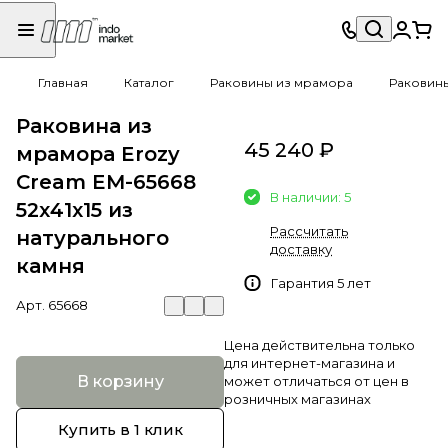
Главная
Каталог
Раковины из мрамора
Раковин
Раковина из
45 240 ₽
мрамора Erozy
Cream EM-65668
В наличии: 5
52х41х15 из
Рассчитать
натурального
доставку
камня
Гарантия 5 лет
Арт.
65668
Цена действительна только
для интернет-магазина и
В корзину
может отличаться от цен в
розничных магазинах
Купить в 1 клик