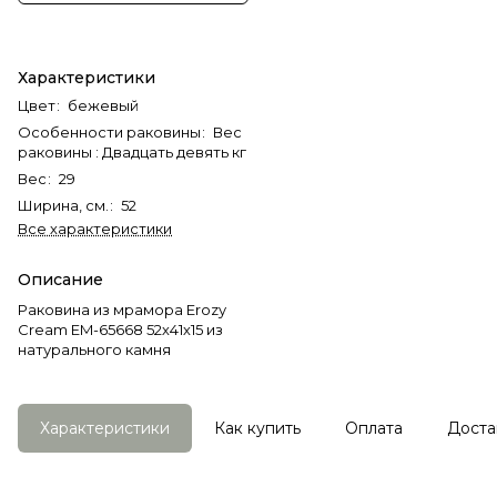
Характеристики
Цвет
:
бежевый
Особенности раковины
:
Вес
раковины : Двадцать девять кг
Вес
:
29
Ширина, см.
:
52
Все характеристики
Описание
Раковина из мрамора Erozy
Cream EM-65668 52х41х15 из
натурального камня
Характеристики
Как купить
Оплата
Доста