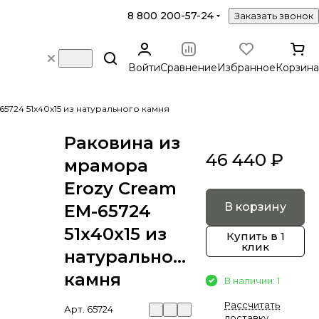
8 800 200-57-24
Заказать звонок
Войти
Сравнение
Избранное
Корзина
5724 51х40х15 из натурального камня
Раковина из
46 440 ₽
мрамора
Erozy Cream
В корзину
EM-65724
51х40х15 из
Купить в 1
клик
натурального
камня
В наличии: 1
Рассчитать
Арт.
65724
доставку