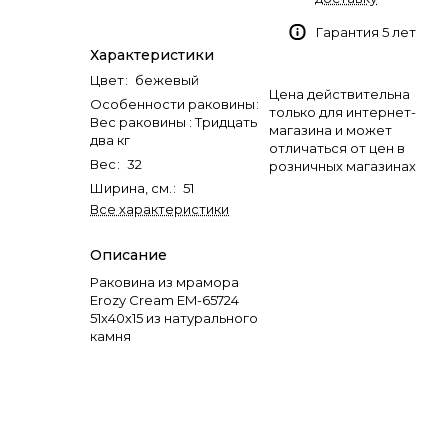
Гарантия 5 лет
Характеристики
Цвет
:
бежевый
Цена действительна
Особенности раковины
:
только для интернет-
Вес раковины : Тридцать
магазина и может
два кг
отличаться от цен в
Вес
:
32
розничных магазинах
Ширина, см.
:
51
Все характеристики
Описание
Раковина из мрамора
Erozy Cream EM-65724
51х40х15 из натурального
камня