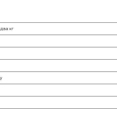
 два кг
у