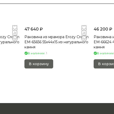
47 640 ₽
46 200 ₽
rozy Cream
Раковина из мрамора Erozy Cream
Раковина и
турального
EM-65656 55х44х15 из натурального
EM-66624 4
камня
камня
В наличии: 1
В наличии:
В корзину
В корзи