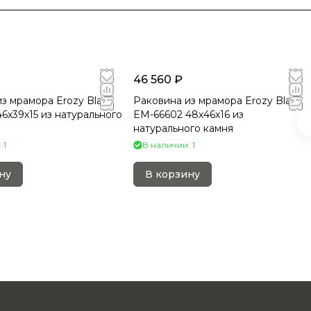
46 560 ₽
з мрамора Erozy Black
Раковина из мрамора Erozy Black
6х39х15 из натурального
EM-66602 48х46х16 из
натурального камня
 1
В наличии: 1
ну
В корзину