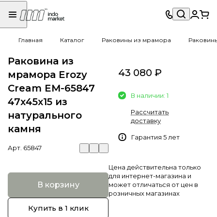
Главная
Каталог
Раковины из мрамора
Раковин
Раковина из
43 080 ₽
мрамора Erozy
Cream EM-65847
В наличии: 1
47х45х15 из
Рассчитать
натурального
доставку
камня
Гарантия 5 лет
Арт.
65847
Цена действительна только
для интернет-магазина и
В корзину
может отличаться от цен в
розничных магазинах
Купить в 1 клик