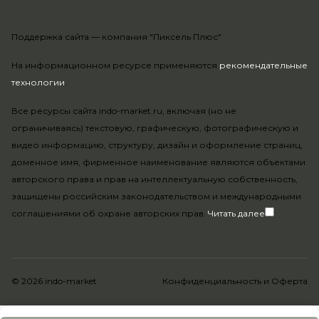
Поддержка сайта —
компания "Пиксель Плюс"
На информационном ресурсе применяются
рекомендательные
технологии
.
Все ресурсы сайта indo-market.ru, включая (но не
ограничиваясь) текстовую, графическую, фотографическую и
видео информацию, структуру, дизайн и оформление страниц,
доменное имя, фирменное наименование являются объектами
авторского права и прав на интеллектуальную собственность,
защищены российским законодательством и международными
соглашениями об охране авторских прав.
Читать далее
© 2026 indo-market
Конфиденциальность
и
Оферта