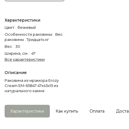
Характеристики
Цвет
:
бежевый
Особенности раковины
:
Вес
раковины : Тридцать кг
Вес
:
30
Ширина, см.
:
47
Все характеристики
Описание
Раковина из мрамора Erozy
Cream EM-65847 47х45х15 из
натурального камня
Характеристики
Как купить
Оплата
Доста