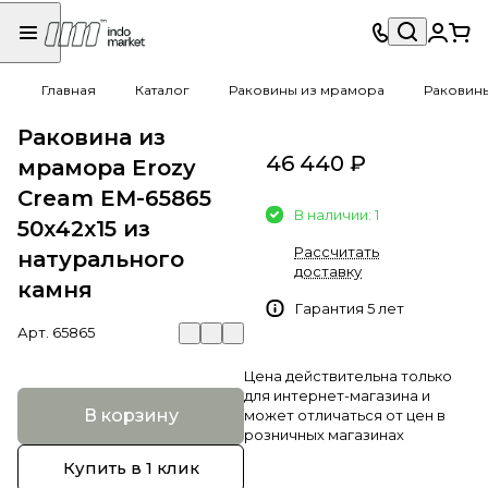
Главная
Каталог
Раковины из мрамора
Раковин
Раковина из
46 440 ₽
мрамора Erozy
Cream EM-65865
В наличии: 1
50х42х15 из
Рассчитать
натурального
доставку
камня
Гарантия 5 лет
Арт.
65865
Цена действительна только
для интернет-магазина и
В корзину
может отличаться от цен в
розничных магазинах
Купить в 1 клик