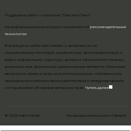
Поддержка сайта —
компания "Пиксель Плюс"
На информационном ресурсе применяются
рекомендательные
технологии
.
Все ресурсы сайта indo-market.ru, включая (но не
ограничиваясь) текстовую, графическую, фотографическую и
видео информацию, структуру, дизайн и оформление страниц,
доменное имя, фирменное наименование являются объектами
авторского права и прав на интеллектуальную собственность,
защищены российским законодательством и международными
соглашениями об охране авторских прав.
Читать далее
© 2026 indo-market
Конфиденциальность
и
Оферта