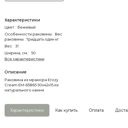
Характеристики
Цвет
:
бежевый
Особенности раковины
:
Вес
раковины : Тридцать один кг
Вес
:
31
Ширина, см.
:
50
Все характеристики
Описание
Раковина из мрамора Erozy
Cream EM-65865 50х42х15 из
натурального камня
Характеристики
Как купить
Оплата
Доста