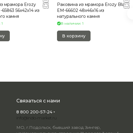
из мрамора Erozy
Раковина из мрамора Erozy Black
65863 56х42х14 из
EM-66602 48х46х16 из
го камня
натурального камня
 1
В наличии: 1
ну
В корзину
Связаться с нами
8 800 200-57-24
info@indo-market.ru
МО, г.Подольск, бывший завод Зингер,