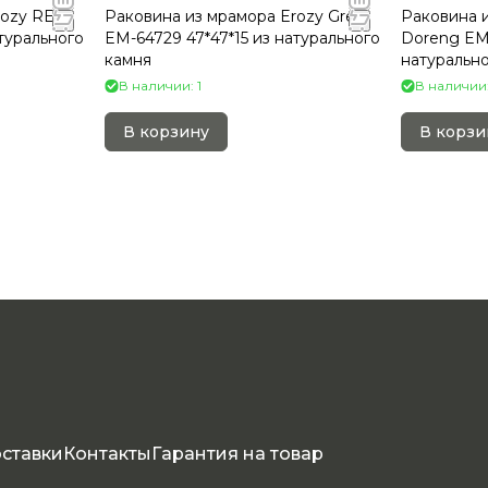
rozy RED
Раковина из мрамора Erozy Grey
Раковина 
атурального
EM-64729 47*47*15 из натурального
Doreng EM-
камня
натурально
В наличии: 1
В наличии:
В корзину
В корзи
оставки
Контакты
Гарантия на товар