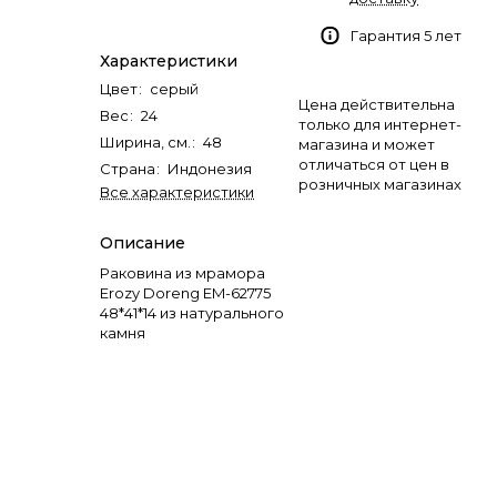
Гарантия 5 лет
Характеристики
Цвет
:
серый
Цена действительна
Вес
:
24
только для интернет-
Ширина, см.
:
48
магазина и может
отличаться от цен в
Страна
:
Индонезия
розничных магазинах
Все характеристики
Описание
Раковина из мрамора
Erozy Doreng EM-62775
48*41*14 из натурального
камня