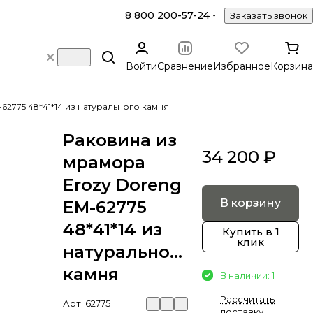
8 800 200-57-24
Заказать звонок
Войти
Сравнение
Избранное
Корзина
62775 48*41*14 из натурального камня
Раковина из
34 200 ₽
мрамора
Erozy Doreng
В корзину
EM-62775
48*41*14 из
Купить в 1
клик
натурального
камня
В наличии: 1
Рассчитать
Арт.
62775
доставку