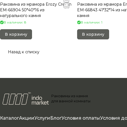
Раковина из мрамора Erozy Cream
Раковина из мрамора E
EM-66904 50*40*16 из
EM-66843 41*32*14 из н
натурального камня
камня
В наличии: 8
В наличии: 1
В корзину
В корзину
Назад к списку
Раковины из камня
для ванной комнаты
Каталог
Акции
Услуги
Блог
Условия оплаты
Условия д