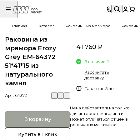
Главная
Каталог
Раковины из мрамора
Раковин
Раковина из
41 760 ₽
мрамора Erozy
Grey EM-64372
В наличии: 1
51*41*15 из
Рассчитать
натурального
доставку
камня
Гарантия 5 лет
Арт.
64372
Цена действительна только
для интернет-магазина и
В корзину
может отличаться от цен в
розничных магазинах
Купить в 1 клик