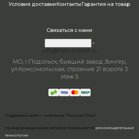
Условия доставки
Контакты
Гарантия на товар
Связаться с нами
8 800 200-57-24
info@indo-market.ru
МО, г.Подольск, бывший завод Зингер,
ул.Комсомольская, строение 21 ворота 3
этаж 5
Поддержка сайта —
компания "Пиксель Плюс"
На информационном ресурсе применяются
рекомендательные
технологии
.