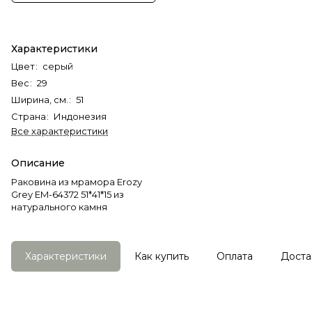
Характеристики
Цвет
:
серый
Вес
:
29
Ширина, см.
:
51
Страна
:
Индонезия
Все характеристики
Описание
Раковина из мрамора Erozy
Grey EM-64372 51*41*15 из
натурального камня
Характеристики
Как купить
Оплата
Доста