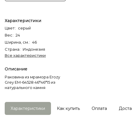
Характеристики
Цвет
:
серый
Вес
:
24
Ширина, см.
:
46
Страна
:
Индонезия
Все характеристики
Описание
Раковина из мрамора Erozy
Grey EM-64528 46*46*15 из
натурального камня
Характеристики
Как купить
Оплата
Доста