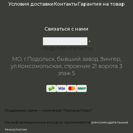
Условия доставки
Контакты
Гарантия на товар
Связаться с нами
8 800 200-57-24
info@indo-market.ru
МО, г.Подольск, бывший завод Зингер,
ул.Комсомольская, строение 21 ворота 3
этаж 5
Поддержка сайта —
компания "Пиксель Плюс"
На информационном ресурсе применяются
рекомендательные
технологии
.