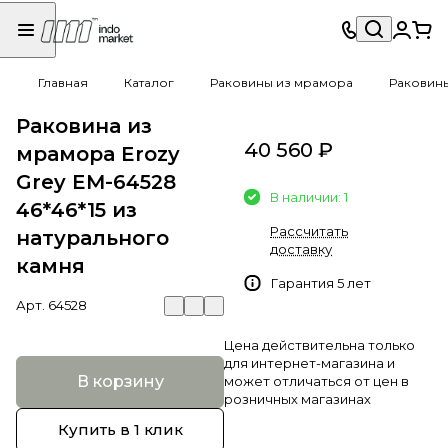
Главная
Каталог
Раковины из мрамора
Раковин
Раковина из
40 560 ₽
мрамора Erozy
Grey EM-64528
В наличии: 1
46*46*15 из
Рассчитать
натурального
доставку
камня
Гарантия 5 лет
Арт.
64528
Цена действительна только
для интернет-магазина и
В корзину
может отличаться от цен в
розничных магазинах
Купить в 1 клик