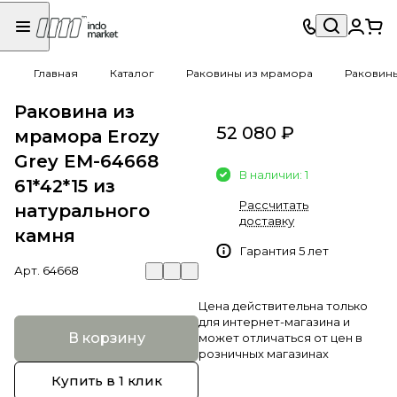
Главная
Каталог
Раковины из мрамора
Раковин
Раковина из
52 080 ₽
мрамора Erozy
Grey EM-64668
В наличии: 1
61*42*15 из
Рассчитать
натурального
доставку
камня
Гарантия 5 лет
Арт.
64668
Цена действительна только
для интернет-магазина и
В корзину
может отличаться от цен в
розничных магазинах
Купить в 1 клик