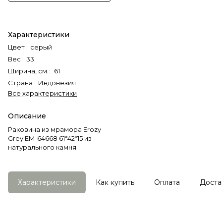
Характеристики
Цвет
:
серый
Вес
:
33
Ширина, см.
:
61
Страна
:
Индонезия
Все характеристики
Описание
Раковина из мрамора Erozy
Grey EM-64668 61*42*15 из
натурального камня
Характеристики
Как купить
Оплата
Доста