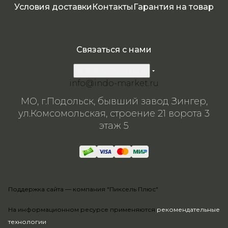
Условия доставки
Контакты
Гарантия на товар
Связаться с нами
8 800 200-57-24
info@indo-market.ru
МО, г.Подольск, бывший завод Зингер,
ул.Комсомольская, строение 21 ворота 3
этаж 5
Поддержка сайта —
компания "Пиксель Плюс"
На информационном ресурсе применяются
рекомендательные
технологии
.