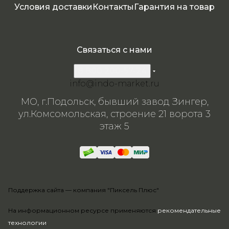
Условия доставки
Контакты
Гарантия на товар
Связаться с нами
8 800 200-57-24
info@indo-market.ru
МО, г.Подольск, бывший завод Зингер,
ул.Комсомольская, строение 21 ворота 3
этаж 5
Поддержка сайта —
компания "Пиксель Плюс"
На информационном ресурсе применяются
рекомендательные
технологии
.