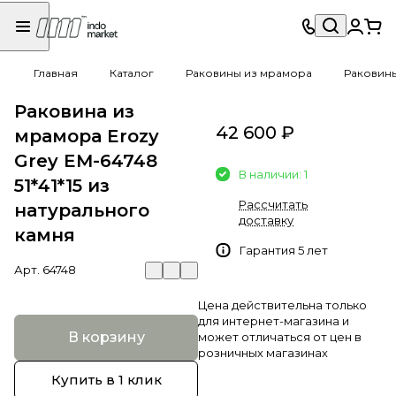
Главная
Каталог
Раковины из мрамора
Раковин
Раковина из
42 600 ₽
мрамора Erozy
Grey EM-64748
В наличии: 1
51*41*15 из
Рассчитать
натурального
доставку
камня
Гарантия 5 лет
Арт.
64748
Цена действительна только
для интернет-магазина и
В корзину
может отличаться от цен в
розничных магазинах
Купить в 1 клик