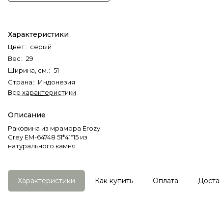
Характеристики
Цвет
:
серый
Вес
:
29
Ширина, см.
:
51
Страна
:
Индонезия
Все характеристики
Описание
Раковина из мрамора Erozy
Grey EM-64748 51*41*15 из
натурального камня
Характеристики
Как купить
Оплата
Доста