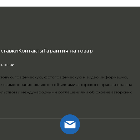
оставки
Контакты
Гарантия на товар
нологии
.
текстовую, графическую, фотографическую и видео информацию,
е наименование являются объектами авторского права и прав на
ельством и международными соглашениями об охране авторских