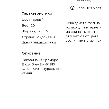
Гарантия 5 лет
Характеристики
Цвет
:
серый
Цена действительна
Вес
:
20
только для интернет-
Ширина, см.
:
37
магазина и может
отличаться от цен в
Страна
:
Индонезия
розничных магазинах
Все характеристики
Описание
Раковина из мрамора
Erozy Grey EM-64810
37*32*16 из натурального
камня