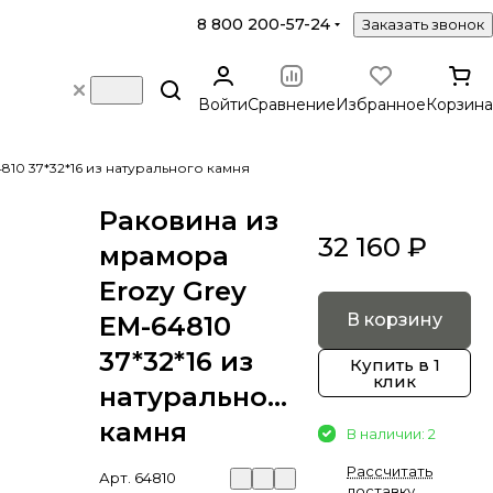
8 800 200-57-24
Заказать звонок
Войти
Сравнение
Избранное
Корзина
810 37*32*16 из натурального камня
Раковина из
32 160 ₽
мрамора
Erozy Grey
В корзину
EM-64810
37*32*16 из
Купить в 1
клик
натурального
камня
В наличии: 2
Рассчитать
Арт.
64810
доставку