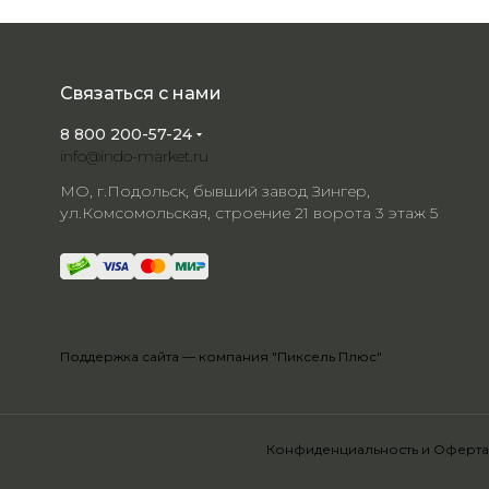
Связаться с нами
8 800 200-57-24
info@indo-market.ru
МО, г.Подольск, бывший завод Зингер,
ул.Комсомольская, строение 21 ворота 3 этаж 5
Поддержка сайта —
компания "Пиксель Плюс"
Конфиденциальность
и
Оферта