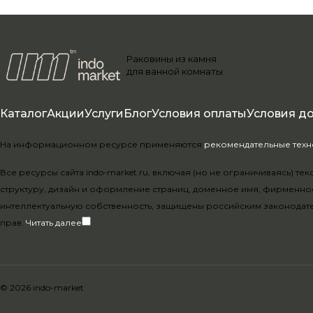
Раковины из камня
для ванной комнаты
Каталог
Акции
Услуги
Блог
Условия оплаты
Условия д
На информационном ресурсе применяются
рекомендательные тех
Все ресурсы сайта indo-market.ru, включая (но не ограничиваясь) 
структуру, дизайн и оформление страниц, доменное имя, фирменно
интеллектуальную собственность, защищены российским законодат
прав.
Читать далее
© 2026 indo-market