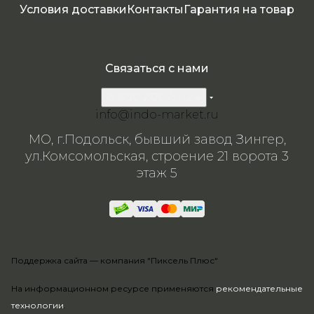
Условия доставки
Контакты
Гарантия на товар
Связаться с нами
8 800 200-57-24
info@indo-market.ru
МО, г.Подольск, бывший завод Зингер,
ул.Комсомольская, строение 21 ворота 3
этаж 5
Поддержка сайта —
компания "Пиксель Плюс"
На информационном ресурсе применяются
рекомендательные
технологии
.