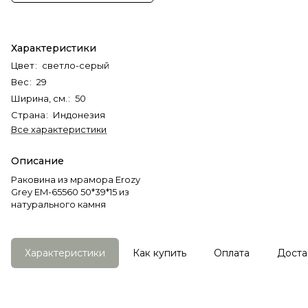
Характеристики
Цвет
:
светло-серый
Вес
:
29
Ширина, см.
:
50
Страна
:
Индонезия
Все характеристики
Описание
Раковина из мрамора Erozy
Grey EM-65560 50*39*15 из
натурального камня
Характеристики
Как купить
Оплата
Доста