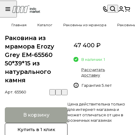
Главная
Каталог
Раковины из мрамора
Раковин
Раковина из
47 400 ₽
мрамора Erozy
Grey EM-65560
В наличии: 1
50*39*15 из
Рассчитать
натурального
доставку
камня
Гарантия 5 лет
Арт.
65560
Цена действительна только
для интернет-магазина и
В корзину
может отличаться от цен в
розничных магазинах
Купить в 1 клик