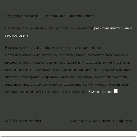
Поддержка сайта —
компания "Пиксель Плюс"
На информационном ресурсе применяются
рекомендательные
технологии
.
Все ресурсы сайта indo-market.ru, включая (но не
ограничиваясь) текстовую, графическую, фотографическую и
видео информацию, структуру, дизайн и оформление страниц,
доменное имя, фирменное наименование являются объектами
авторского права и прав на интеллектуальную собственность,
защищены российским законодательством и международными
соглашениями об охране авторских прав.
Читать далее
© 2026 indo-market
Конфиденциальность
и
Оферта