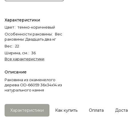
Характеристики
Цвет
:
темно-коричневый
Особенности раковины
:
Вес
раковины: Двадцать два кг
Вес
:
22
Ширина, см.
:
36
Все характеристики
Описание
Раковина из окаменелого
дерева OD-66059 36х34х14 из
натурального камня
Характеристики
Как купить
Оплата
Доста