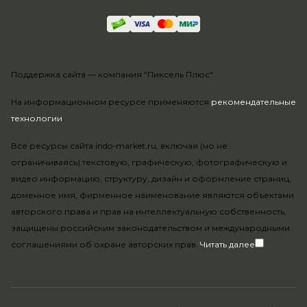
Поддержка сайта —
компания "Пиксель Плюс"
На информационном ресурсе применяются
рекомендательные
технологии
.
Все ресурсы сайта indo-market.ru, включая (но не
ограничиваясь) текстовую, графическую, фотографическую и
видео информацию, структуру, дизайн и оформление страниц,
доменное имя, фирменное наименование являются объектами
авторского права и прав на интеллектуальную собственность,
защищены российским законодательством и международными
соглашениями об охране авторских прав.
Читать далее