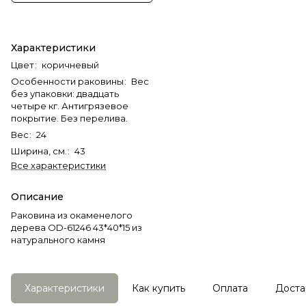
Характеристики
Цвет
:
коричневый
Особенности раковины
:
Вес
без упаковки: двадцать
четыре кг. Антигрязевое
покрытие. Без перелива.
Вес
:
24
Ширина, см.
:
43
Все характеристики
Описание
Раковина из окаменелого
дерева OD-61246 43*40*15 из
натурального камня
Характеристики
Как купить
Оплата
Доста