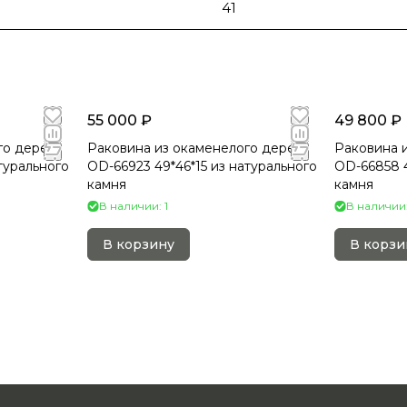
41
55 000 ₽
49 800 ₽
го дерева
Раковина из окаменелого дерева
Раковина 
турального
OD-66923 49*46*15 из натурального
OD-66858 4
камня
камня
В наличии: 1
В наличии:
В корзину
В корзи