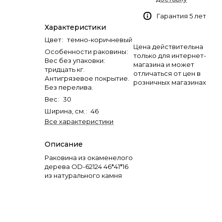
Гарантия 5 лет
Характеристики
Цвет
:
темно-коричневый
Цена действительна
Особенности раковины
:
только для интернет-
Вес без упаковки:
магазина и может
тридцать кг.
отличаться от цен в
Антигрязевое покрытие.
розничных магазинах
Без перелива.
Вес
:
30
Ширина, см.
:
46
Все характеристики
Описание
Раковина из окаменелого
дерева OD-62124 46*41*16
из натурального камня