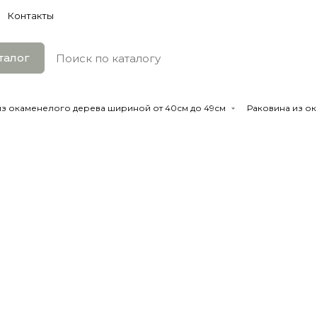
Контакты
талог
из окаменелого дерева шириной от 40см до 49см
Раковина из ок