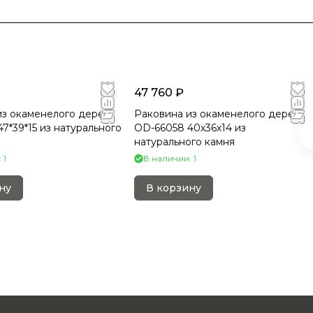
47 760 ₽
из окаменелого дерева
Раковина из окаменелого дерева
7*39*15 из натурального
OD-66058 40х36х14 из
натурального камня
 1
В наличии: 1
ну
В корзину