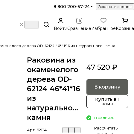
8 800 200-57-24
Заказать звонок
Войти
Сравнение
Избранное
Корзина
аменелого дерева OD-62124 46*41*16 из натурального камня
Раковина из
47 520 ₽
окаменелого
дерева OD-
В корзину
62124 46*41*16
из
Купить в 1
клик
натурального
камня
В наличии: 1
Рассчитать
Арт.
62124
доставку