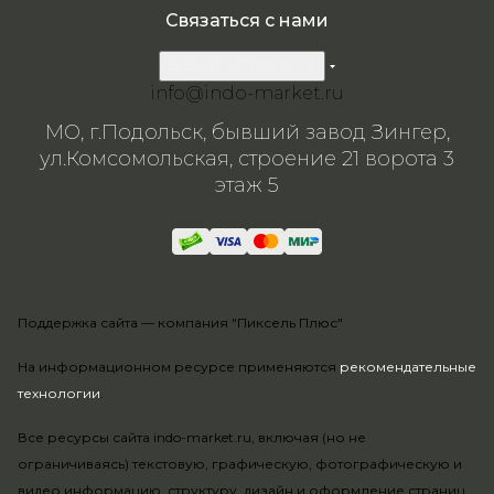
Связаться с нами
8 800 200-57-24
info@indo-market.ru
МО, г.Подольск, бывший завод Зингер,
ул.Комсомольская, строение 21 ворота 3
этаж 5
Поддержка сайта —
компания "Пиксель Плюс"
На информационном ресурсе применяются
рекомендательные
технологии
.
Все ресурсы сайта indo-market.ru, включая (но не
ограничиваясь) текстовую, графическую, фотографическую и
видео информацию, структуру, дизайн и оформление страниц,