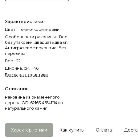
Характеристики
Цвет
:
темно-коричневый
Особенности раковины
:
Вес
без упаковки: двадцать два кг.
Антигрязевое покрытие. Без
перелива.
Вес
:
22
Ширина, см.
:
46
Все характеристики
Описание
Раковина из окаменелого
дерева OD-62163 46*41*14 из
натурального камня
Характеристики
Как купить
Оплата
Доста