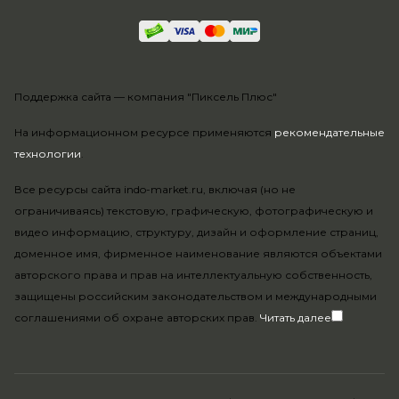
Поддержка сайта —
компания "Пиксель Плюс"
На информационном ресурсе применяются
рекомендательные
технологии
.
Все ресурсы сайта indo-market.ru, включая (но не
ограничиваясь) текстовую, графическую, фотографическую и
видео информацию, структуру, дизайн и оформление страниц,
доменное имя, фирменное наименование являются объектами
авторского права и прав на интеллектуальную собственность,
защищены российским законодательством и международными
соглашениями об охране авторских прав.
Читать далее