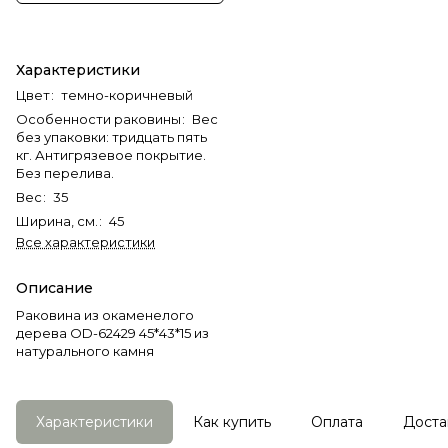
Характеристики
Цвет
:
темно-коричневый
Особенности раковины
:
Вес
без упаковки: тридцать пять
кг. Антигрязевое покрытие.
Без перелива.
Вес
:
35
Ширина, см.
:
45
Все характеристики
Описание
Раковина из окаменелого
дерева OD-62429 45*43*15 из
натурального камня
Характеристики
Как купить
Оплата
Доста