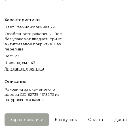
Характеристики
Цвет
:
темно-коричневый
Особенности раковины
:
Вес
без упаковки: двадцать три кг.
Антигрязевое покрытие. Без
перелива.
Вес
:
23
Ширина, см.
:
43
Все характеристики
Описание
Раковина из окаменелого
дерева OD-62739 43*32*15 из
натурального камня
Характеристики
Как купить
Оплата
Доста