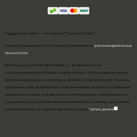
Поддержка сайта —
компания "Пиксель Плюс"
На информационном ресурсе применяются
рекомендательные
технологии
.
Все ресурсы сайта indo-market.ru, включая (но не
ограничиваясь) текстовую, графическую, фотографическую и
видео информацию, структуру, дизайн и оформление страниц,
доменное имя, фирменное наименование являются объектами
авторского права и прав на интеллектуальную собственность,
защищены российским законодательством и международными
соглашениями об охране авторских прав.
Читать далее