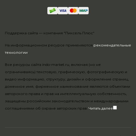
Поддержка сайта —
компания "Пиксель Плюс"
На информационном ресурсе применяются
рекомендательные
технологии
.
Все ресурсы сайта indo-market.ru, включая (но не
ограничиваясь) текстовую, графическую, фотографическую и
видео информацию, структуру, дизайн и оформление страниц,
доменное имя, фирменное наименование являются объектами
авторского права и прав на интеллектуальную собственность,
защищены российским законодательством и международными
соглашениями об охране авторских прав.
Читать далее