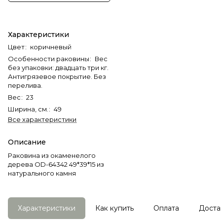
Характеристики
Цвет
:
коричневый
Особенности раковины
:
Вес
без упаковки: двадцать три кг.
Антигрязевое покрытие. Без
перелива.
Вес
:
23
Ширина, см.
:
49
Все характеристики
Описание
Раковина из окаменелого
дерева OD-64342 49*39*15 из
натурального камня
Характеристики
Как купить
Оплата
Доста