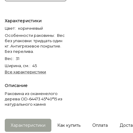
Характеристики
Цвет
:
коричневый
Особенности раковины
:
Вес
без упаковки: тридцать один
кг. Антигрязевое покрытие.
Без перелива.
Вес
:
31
Ширина, см.
:
45
Все характеристики
Описание
Раковина из окаменелого
дерева OD-64473 45*40*15 из
натурального камня
Характеристики
Как купить
Оплата
Доста