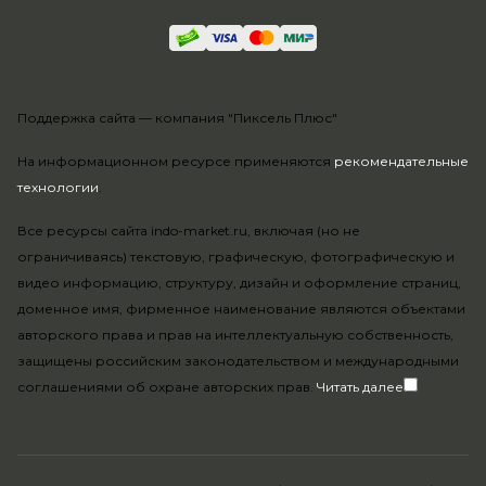
Поддержка сайта —
компания "Пиксель Плюс"
На информационном ресурсе применяются
рекомендательные
технологии
.
Все ресурсы сайта indo-market.ru, включая (но не
ограничиваясь) текстовую, графическую, фотографическую и
видео информацию, структуру, дизайн и оформление страниц,
доменное имя, фирменное наименование являются объектами
авторского права и прав на интеллектуальную собственность,
защищены российским законодательством и международными
соглашениями об охране авторских прав.
Читать далее