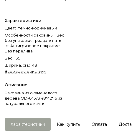
Характеристики
Цвет
:
темно-коричневый
Особенности раковины
:
Вес
без упаковки: тридцать пять
кг. Антигрязевое покрытие.
Без перелива.
Вес
:
35
Ширина, см.
:
48
Все характеристики
Описание
Раковина из окаменелого
дерева OD-64573 48*42*16 из
натурального камня
Характеристики
Как купить
Оплата
Доста