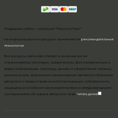
Поддержка сайта —
компания "Пиксель Плюс"
На информационном ресурсе применяются
рекомендательные
технологии
.
Все ресурсы сайта indo-market.ru, включая (но не
ограничиваясь) текстовую, графическую, фотографическую и
видео информацию, структуру, дизайн и оформление страниц,
доменное имя, фирменное наименование являются объектами
авторского права и прав на интеллектуальную собственность,
защищены российским законодательством и международными
соглашениями об охране авторских прав.
Читать далее